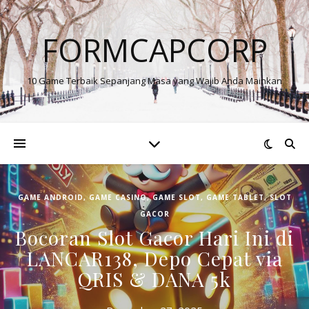
FORMCAPCORP
10 Game Terbaik Sepanjang Masa yang Wajib Anda Mainkan
GAME ANDROID
,
GAME CASINO
,
GAME SLOT
,
GAME TABLET
,
SLOT
GACOR
Bocoran Slot Gacor Hari Ini di
LANCAR138, Depo Cepat via
QRIS & DANA 5k