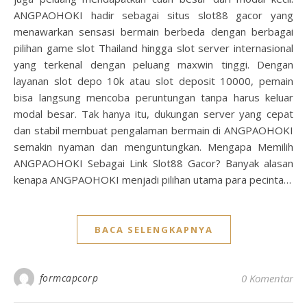
ANGPAOHOKI hadir sebagai situs slot88 gacor yang
menawarkan sensasi bermain berbeda dengan berbagai
pilihan game slot Thailand hingga slot server internasional
yang terkenal dengan peluang maxwin tinggi. Dengan
layanan slot depo 10k atau slot deposit 10000, pemain
bisa langsung mencoba peruntungan tanpa harus keluar
modal besar. Tak hanya itu, dukungan server yang cepat
dan stabil membuat pengalaman bermain di ANGPAOHOKI
semakin nyaman dan menguntungkan. Mengapa Memilih
ANGPAOHOKI Sebagai Link Slot88 Gacor? Banyak alasan
kenapa ANGPAOHOKI menjadi pilihan utama para pecinta…
BACA SELENGKAPNYA
formcapcorp
0 Komentar