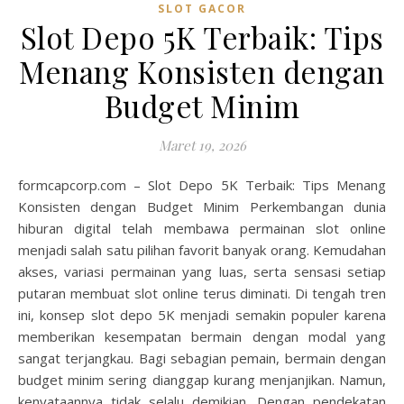
SLOT GACOR
Slot Depo 5K Terbaik: Tips
Menang Konsisten dengan
Budget Minim
Maret 19, 2026
formcapcorp.com – Slot Depo 5K Terbaik: Tips Menang
Konsisten dengan Budget Minim Perkembangan dunia
hiburan digital telah membawa permainan slot online
menjadi salah satu pilihan favorit banyak orang. Kemudahan
akses, variasi permainan yang luas, serta sensasi setiap
putaran membuat slot online terus diminati. Di tengah tren
ini, konsep slot depo 5K menjadi semakin populer karena
memberikan kesempatan bermain dengan modal yang
sangat terjangkau. Bagi sebagian pemain, bermain dengan
budget minim sering dianggap kurang menjanjikan. Namun,
kenyataannya tidak selalu demikian. Dengan pendekatan