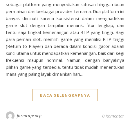
sebagai platform yang menyediakan ratusan hingga ribuan
permainan dari berbagai provider ternama. Dua platform ini
banyak diminati karena konsistensi dalam menghadirkan
game slot dengan tampilan menarik, fitur lengkap, dan
tentu saja tingkat kemenangan atau RTP yang tinggi. Bagi
para pemain slot, memilih game yang memiliki RTP tinggi
(Return to Player) dan berada dalam kondisi gacor adalah
kunci utama untuk mendapatkan kemenangan, baik dari segi
frekuensi maupun nominal. Namun, dengan banyaknya
pilihan game yang tersedia, tentu tidak mudah menentukan
mana yang paling layak dimainkan hari…
BACA SELENGKAPNYA
formcapcorp
0 Komentar