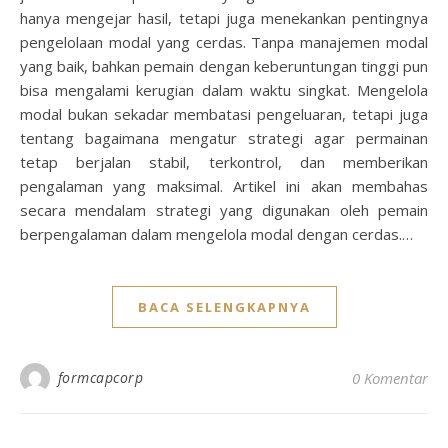
hanya mengejar hasil, tetapi juga menekankan pentingnya
pengelolaan modal yang cerdas. Tanpa manajemen modal
yang baik, bahkan pemain dengan keberuntungan tinggi pun
bisa mengalami kerugian dalam waktu singkat. Mengelola
modal bukan sekadar membatasi pengeluaran, tetapi juga
tentang bagaimana mengatur strategi agar permainan
tetap berjalan stabil, terkontrol, dan memberikan
pengalaman yang maksimal. Artikel ini akan membahas
secara mendalam strategi yang digunakan oleh pemain
berpengalaman dalam mengelola modal dengan cerdas.…
BACA SELENGKAPNYA
formcapcorp
0 Komentar