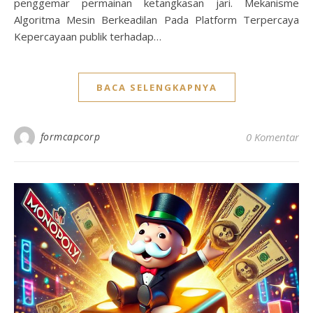
penggemar permainan ketangkasan jari. Mekanisme
Algoritma Mesin Berkeadilan Pada Platform Terpercaya
Kepercayaan publik terhadap…
BACA SELENGKAPNYA
formcapcorp
0 Komentar