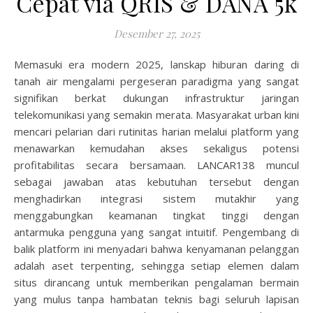
Cepat via QRIS & DANA 5k
Desember 27, 2025
Memasuki era modern 2025, lanskap hiburan daring di
tanah air mengalami pergeseran paradigma yang sangat
signifikan berkat dukungan infrastruktur jaringan
telekomunikasi yang semakin merata. Masyarakat urban kini
mencari pelarian dari rutinitas harian melalui platform yang
menawarkan kemudahan akses sekaligus potensi
profitabilitas secara bersamaan. LANCAR138 muncul
sebagai jawaban atas kebutuhan tersebut dengan
menghadirkan integrasi sistem mutakhir yang
menggabungkan keamanan tingkat tinggi dengan
antarmuka pengguna yang sangat intuitif. Pengembang di
balik platform ini menyadari bahwa kenyamanan pelanggan
adalah aset terpenting, sehingga setiap elemen dalam
situs dirancang untuk memberikan pengalaman bermain
yang mulus tanpa hambatan teknis bagi seluruh lapisan