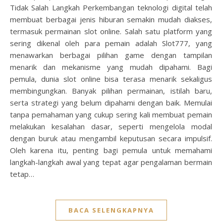
Tidak Salah Langkah Perkembangan teknologi digital telah
membuat berbagai jenis hiburan semakin mudah diakses,
termasuk permainan slot online. Salah satu platform yang
sering dikenal oleh para pemain adalah Slot777, yang
menawarkan berbagai pilihan game dengan tampilan
menarik dan mekanisme yang mudah dipahami. Bagi
pemula, dunia slot online bisa terasa menarik sekaligus
membingungkan. Banyak pilihan permainan, istilah baru,
serta strategi yang belum dipahami dengan baik. Memulai
tanpa pemahaman yang cukup sering kali membuat pemain
melakukan kesalahan dasar, seperti mengelola modal
dengan buruk atau mengambil keputusan secara impulsif.
Oleh karena itu, penting bagi pemula untuk memahami
langkah-langkah awal yang tepat agar pengalaman bermain
tetap…
BACA SELENGKAPNYA