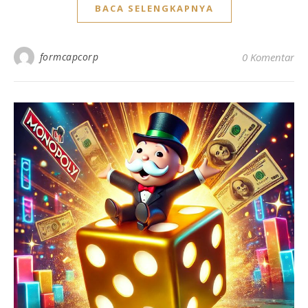
BACA SELENGKAPNYA
formcapcorp
0 Komentar