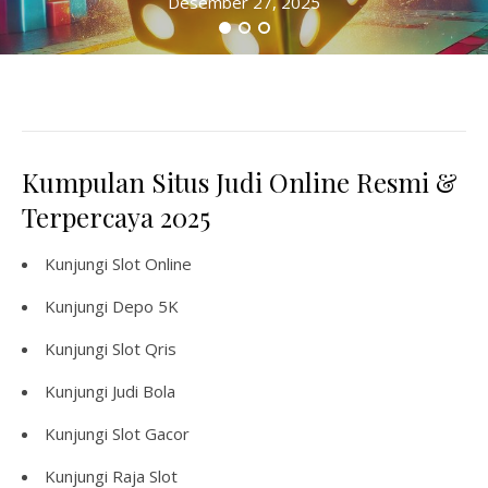
Desember 27, 2025
Kumpulan Situs Judi Online Resmi &
Terpercaya 2025
Kunjungi
Slot Online
Kunjungi
Depo 5K
Kunjungi
Slot Qris
Kunjungi
Judi Bola
Kunjungi
Slot Gacor
Kunjungi
Raja Slot