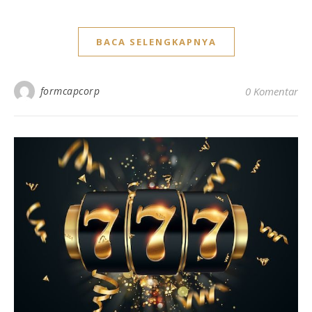
BACA SELENGKAPNYA
formcapcorp
0 Komentar